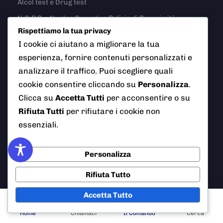
Alcol test e Drug test
N.O.P.P. – Nucleo Operativo Polizia di Prossimità
Rispettiamo la tua privacy
Pattuglia stradale
I cookie ci aiutano a migliorare la tua
Targa System
esperienza, fornire contenuti personalizzati e
analizzare il traffico. Puoi scegliere quali
cookie consentire cliccando su
Personalizza
.
Media
Clicca su
Accetta Tutti
per acconsentire o su
Rifiuta Tutti
per rifiutare i cookie non
Numeri Utili
essenziali.
Calendario Postazioni
Educazione Stradale
Personalizza
Posta Elettronica Certificata
Rifiuta Tutto
Video
Accetta Tutto
Comune di Ciampino
Faq
Home
Chiamaci
Il Comando
Cerca