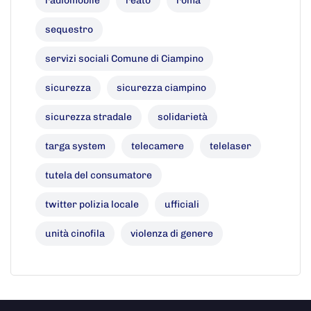
radiomobile
reato
roma
sequestro
servizi sociali Comune di Ciampino
sicurezza
sicurezza ciampino
sicurezza stradale
solidarietà
targa system
telecamere
telelaser
tutela del consumatore
twitter polizia locale
ufficiali
unità cinofila
violenza di genere