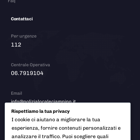
Faq
Contattaci
Per urgenze
112
Centrale Operativa
06.7919104
Email
info@polizialocaleciampino.it
Rispettiamo la tua privacy
I cookie ci aiutano a migliorare la tua
esperienza, fornire contenuti personalizzati e
© 2026 Polizia Locale del Comune di Ciampino (Roma). Tutti
analizzare il traffico. Puoi scegliere quali
i diritti riservati