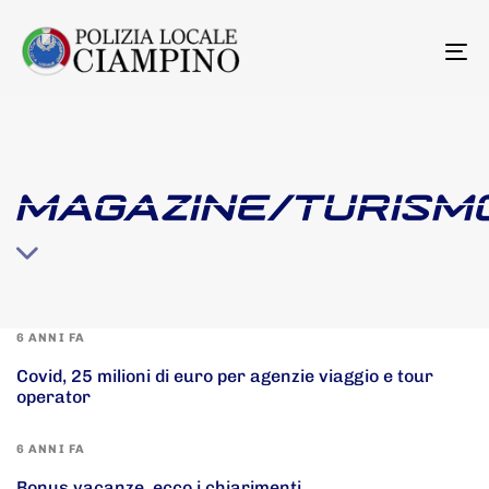
To
na
MAGAZINE/TURISM
6 ANNI FA
Covid, 25 milioni di euro per agenzie viaggio e tour
operator
6 ANNI FA
Bonus vacanze, ecco i chiarimenti