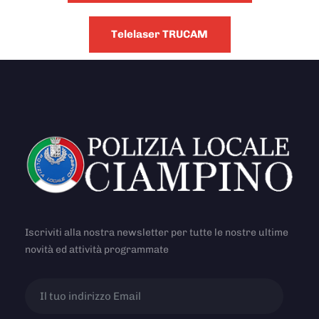
Telelaser TRUCAM
Iscriviti alla nostra newsletter per tutte le nostre ultime
novità ed attività programmate