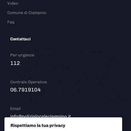
Video
Comune di Ciampino
Faq
Contattaci
Per urgenze
112
Centrale Operativa
06.7919104
Email
info@polizialocaleciampino.it
Rispettiamo la tua privacy