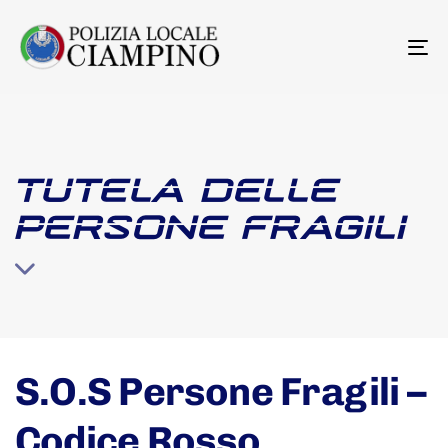
To
na
TUTELA DELLE
PERSONE FRAGILI
S.O.S Persone Fragili –
Codice Rosso