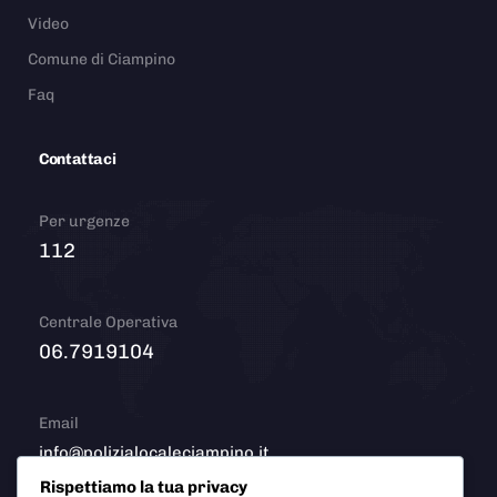
Video
Comune di Ciampino
Faq
Contattaci
Per urgenze
112
Centrale Operativa
06.7919104
Email
info@polizialocaleciampino.it
Rispettiamo la tua privacy