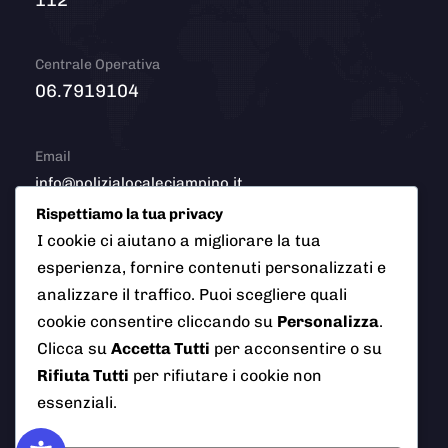
112
Centrale Operativa
06.7919104
Email
info@polizialocaleciampino.it
Rispettiamo la tua privacy
I cookie ci aiutano a migliorare la tua
esperienza, fornire contenuti personalizzati e
© 2026 Polizia Locale del Comune di Ciampino (Roma). Tutti
analizzare il traffico. Puoi scegliere quali
i diritti riservati
cookie consentire cliccando su
Personalizza
.
Clicca su
Accetta Tutti
per acconsentire o su
Rifiuta Tutti
per rifiutare i cookie non
AI Info
Privacy Policy
Note Legali
essenziali.