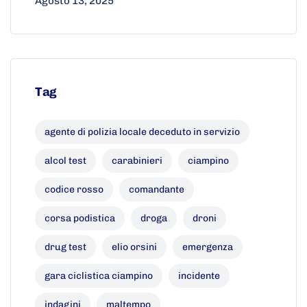
Agosto 13, 2025
Tag
agente di polizia locale deceduto in servizio
alcol test
carabinieri
ciampino
codice rosso
comandante
corsa podistica
droga
droni
drug test
elio orsini
emergenza
gara ciclistica ciampino
incidente
indagini
maltempo