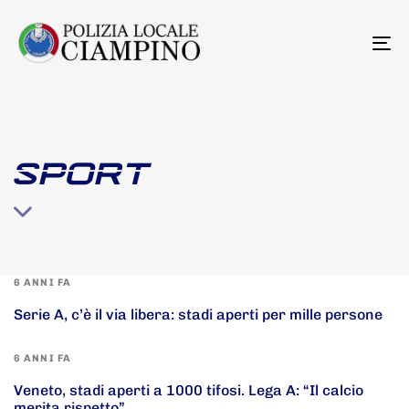
To
na
SPORT
6 ANNI FA
Serie A, c’è il via libera: stadi aperti per mille persone
6 ANNI FA
Veneto, stadi aperti a 1000 tifosi. Lega A: “Il calcio
merita rispetto”