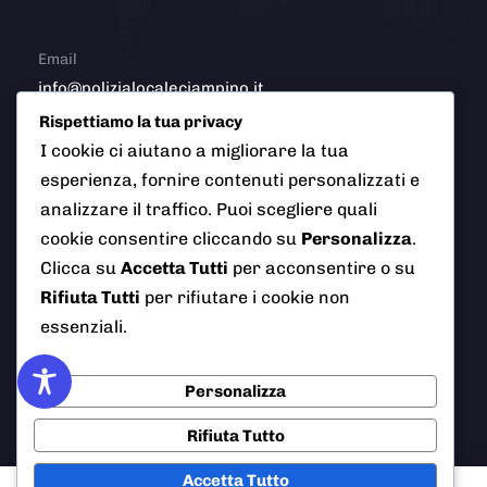
Email
info@polizialocaleciampino.it
Rispettiamo la tua privacy
I cookie ci aiutano a migliorare la tua
esperienza, fornire contenuti personalizzati e
© 2026 Polizia Locale del Comune di Ciampino (Roma). Tutti
analizzare il traffico. Puoi scegliere quali
i diritti riservati
cookie consentire cliccando su
Personalizza
.
Clicca su
Accetta Tutti
per acconsentire o su
Rifiuta Tutti
per rifiutare i cookie non
AI Info
Privacy Policy
Note Legali
essenziali.
Cookie Policy
Credits
Personalizza
Rifiuta Tutto
Accetta Tutto