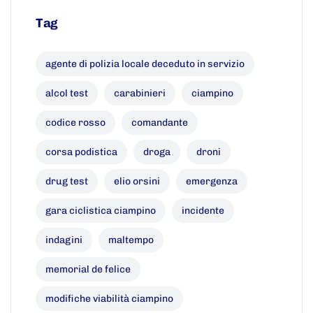
Tag
agente di polizia locale deceduto in servizio
alcol test
carabinieri
ciampino
codice rosso
comandante
corsa podistica
droga
droni
drug test
elio orsini
emergenza
gara ciclistica ciampino
incidente
indagini
maltempo
memorial de felice
modifiche viabilità ciampino