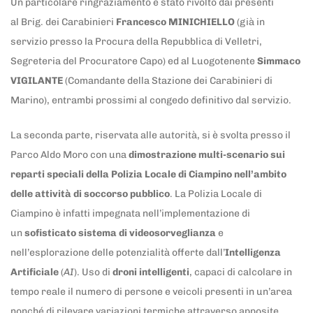
Un particolare ringraziamento è stato rivolto dai presenti
al Brig. dei Carabinieri
Francesco MINICHIELLO
(già in
servizio presso la Procura della Repubblica di Velletri,
Segreteria del Procuratore Capo) ed al Luogotenente
Simmaco
VIGILANTE
(Comandante della Stazione dei Carabinieri di
Marino), entrambi prossimi al congedo definitivo dal servizio.
La seconda parte, riservata alle autorità, si è svolta presso il
Parco Aldo Moro con una
dimostrazione multi-scenario sui
reparti speciali della Polizia Locale di Ciampino nell’ambito
delle attività di soccorso pubblico
. La Polizia Locale di
Ciampino è infatti impegnata nell’implementazione di
un
sofisticato sistema di videosorveglianza
e
nell’esplorazione delle potenzialità offerte dall’
Intelligenza
Artificiale
(
AI
). Uso di
droni intelligenti
, capaci di calcolare in
tempo reale il numero di persone e veicoli presenti in un’area
nonché di rilevare variazioni termiche attraverso apposite