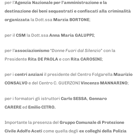
per l’
Agenzia Nazionale per l’amministrazione e la
destinazione dei beni sequestrati e confiscati alla criminalità
organizzata
la Dott.ssa
Marzia BORTONE
;
per il
CSM
la Dott.ssa
Anna Maria GALUPPI
;
per l’
associazionismo
“
Donne Fuori dal Silenzio
” con la
Presidente
Rita DE PAOLA
e con
Rita CAROSINI
;
per i
centri anziani
il presidente del Centro Folgarella
Maurizio
CONSALVO
e del Centro C. GUERZONI
Vincenzo MANNARINO
;
per i formatori gli istruttori
Carlo SESSA
,
Gennaro
CARERE
ed
Emilio CITRO.
Importante la presenza del
Gruppo Comunale di Protezione
Civile Adolfo Aceti
come quella degli
ex colleghi della Polizia