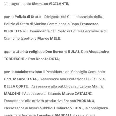
1°Luogotenente
Simmaco VIGILANTE
;
per la
Polizia di Stato
il Dirigente del Commissariato della
Polizia di Stato di Marino Commissario Capo
Francesco
BERRETTA
e il Comandante del Posto di Polizia Ferroviaria di
Ciampino Ispettore
Marco MELE
;
quali
autorità religiose
Don Bernard BULAI
, Don
Alessandro
TORDESCHI
e Don
Donato DOTA
;
per l’
amministrazione
il Presidente del Consiglio Comunale
Dott.
Mauro TESTA
, l’Assessore alla Protezione Civile
Livia
DELLA CORTE
, l’Assessore alla pubblica istruzione
Maria
MALDINI
, l’Assessore al Bilancio
Marco CATALINI
,
l’Assessore alle attività produttive
Franco PADUANO
,
l’Assessore ai lavori pubblici
Umberto VERINI
, la consigliera
comunale
Isabella Loredana MASCALI
, il consigliere