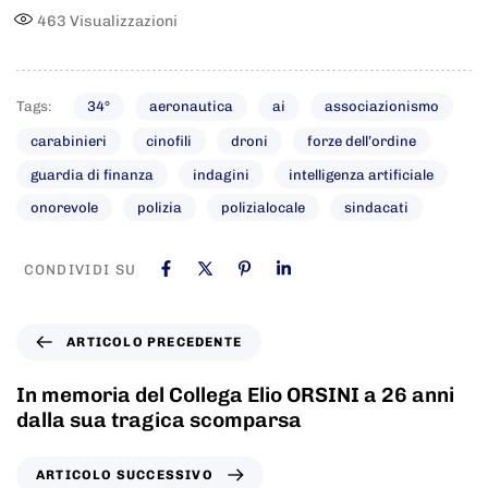
463
Visualizzazioni
Tags:
34°
aeronautica
ai
associazionismo
carabinieri
cinofili
droni
forze dell’ordine
guardia di finanza
indagini
intelligenza artificiale
onorevole
polizia
polizialocale
sindacati
CONDIVIDI SU
ARTICOLO PRECEDENTE
In memoria del Collega Elio ORSINI a 26 anni
dalla sua tragica scomparsa
ARTICOLO SUCCESSIVO