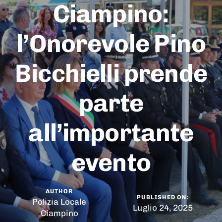
Ciampino:
l’Onorevole Pino
Bicchielli prende
parte
all’importante
evento
AUTHOR
PUBLISHED ON:
Polizia Locale
Luglio 24, 2025
Ciampino