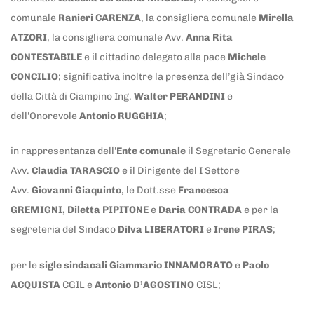
comunale
Ranieri CARENZA
, la consigliera comunale
Mirella
ATZORI
, la consigliera comunale Avv.
Anna Rita
CONTESTABILE
e il cittadino delegato alla pace
Michele
CONCILIO
; significativa inoltre la presenza dell’già Sindaco
della Città di Ciampino Ing.
Walter PERANDINI
e
dell’Onorevole
Antonio RUGGHIA
;
in rappresentanza dell’
Ente comunale
il Segretario Generale
Avv.
Claudia TARASCIO
e il Dirigente del I Settore
Avv.
Giovanni Giaquinto
, le Dott.sse
Francesca
GREMIGNI,
Diletta PIPITONE
e
Daria CONTRADA
e per la
segreteria del Sindaco
Dilva LIBERATORI
e
Irene PIRAS
;
per le
sigle sindacali
Giammario INNAMORATO
e
Paolo
ACQUISTA
CGIL e
Antonio D’AGOSTINO
CISL;