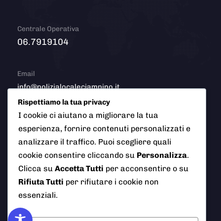
Centrale Operativa
06.7919104
Email
info@polizialocaleciampino.it
Rispettiamo la tua privacy
I cookie ci aiutano a migliorare la tua
esperienza, fornire contenuti personalizzati e
© 2026 Polizia Locale del Comune di Ciampino (Roma). Tutti
analizzare il traffico. Puoi scegliere quali
i diritti riservati
cookie consentire cliccando su
Personalizza
.
Clicca su
Accetta Tutti
per acconsentire o su
Rifiuta Tutti
per rifiutare i cookie non
AI Info
Privacy Policy
Note Legali
essenziali.
Cookie Policy
Credits