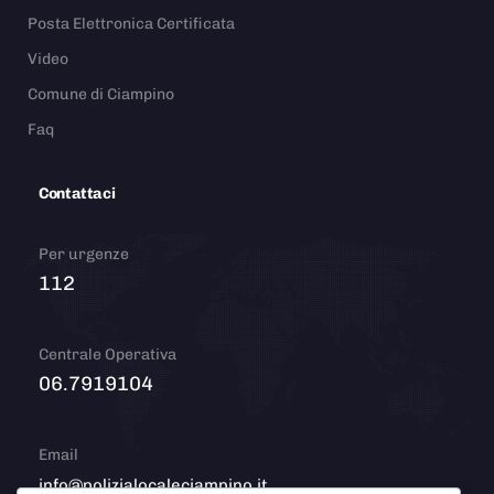
Posta Elettronica Certificata
Video
Comune di Ciampino
Faq
Contattaci
Per urgenze
112
Centrale Operativa
06.7919104
Email
info@polizialocaleciampino.it