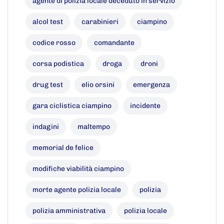
agente di polizia locale deceduto in servizio
alcol test
carabinieri
ciampino
codice rosso
comandante
corsa podistica
droga
droni
drug test
elio orsini
emergenza
gara ciclistica ciampino
incidente
indagini
maltempo
memorial de felice
modifiche viabilità ciampino
morte agente polizia locale
polizia
polizia amministrativa
polizia locale