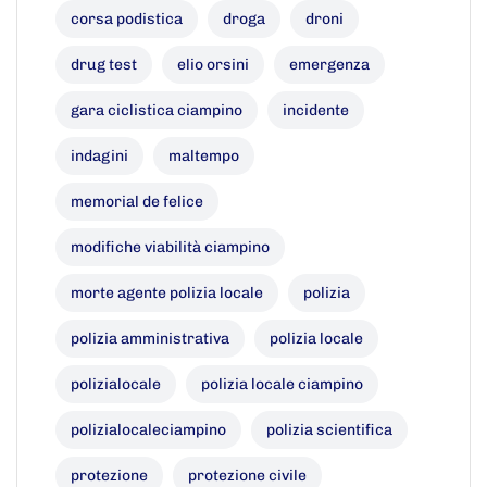
corsa podistica
droga
droni
drug test
elio orsini
emergenza
gara ciclistica ciampino
incidente
indagini
maltempo
memorial de felice
modifiche viabilità ciampino
morte agente polizia locale
polizia
polizia amministrativa
polizia locale
polizialocale
polizia locale ciampino
polizialocaleciampino
polizia scientifica
protezione
protezione civile