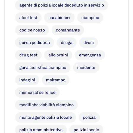
agente di polizia locale deceduto in servizio
alcol test
carabinieri
ciampino
codice rosso
comandante
corsa podistica
droga
droni
drug test
elio orsini
emergenza
gara ciclistica ciampino
incidente
indagini
maltempo
memorial de felice
modifiche viabilità ciampino
morte agente polizia locale
polizia
polizia amministrativa
polizia locale