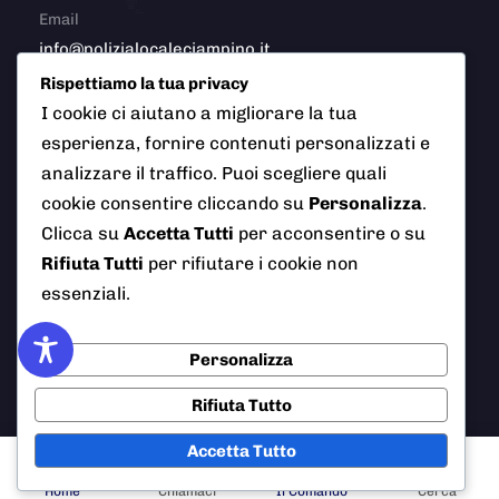
Email
info@polizialocaleciampino.it
Rispettiamo la tua privacy
I cookie ci aiutano a migliorare la tua
esperienza, fornire contenuti personalizzati e
© 2026 Polizia Locale del Comune di Ciampino (Roma). Tutti
analizzare il traffico. Puoi scegliere quali
i diritti riservati
cookie consentire cliccando su
Personalizza
.
Clicca su
Accetta Tutti
per acconsentire o su
Rifiuta Tutti
per rifiutare i cookie non
AI Info
Privacy Policy
Note Legali
essenziali.
Cookie Policy
Credits
Personalizza
Rifiuta Tutto
Accetta Tutto
Home
Chiamaci
Il Comando
Cerca