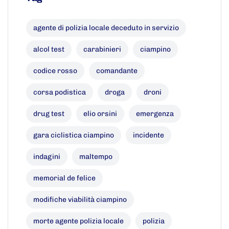
agente di polizia locale deceduto in servizio
alcol test
carabinieri
ciampino
codice rosso
comandante
corsa podistica
droga
droni
drug test
elio orsini
emergenza
gara ciclistica ciampino
incidente
indagini
maltempo
memorial de felice
modifiche viabilità ciampino
morte agente polizia locale
polizia