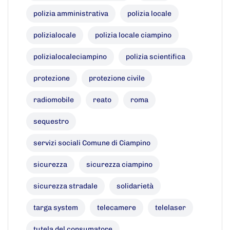
polizia amministrativa
polizia locale
polizialocale
polizia locale ciampino
polizialocaleciampino
polizia scientifica
protezione
protezione civile
radiomobile
reato
roma
sequestro
servizi sociali Comune di Ciampino
sicurezza
sicurezza ciampino
sicurezza stradale
solidarietà
targa system
telecamere
telelaser
tutela del consumatore