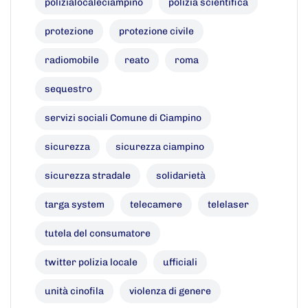
polizialocaleciampino
polizia scientifica
protezione
protezione civile
radiomobile
reato
roma
sequestro
servizi sociali Comune di Ciampino
sicurezza
sicurezza ciampino
sicurezza stradale
solidarietà
targa system
telecamere
telelaser
tutela del consumatore
twitter polizia locale
ufficiali
unità cinofila
violenza di genere