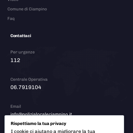
Comune di Ciampino
Faq
Contattaci
Per urgenze
112
Centrale Operativa
06.7919104
Email
info@polizialocaleciampino.it
Rispettiamo la tua privacy
I cookie ci aiutano a migliorare la tua