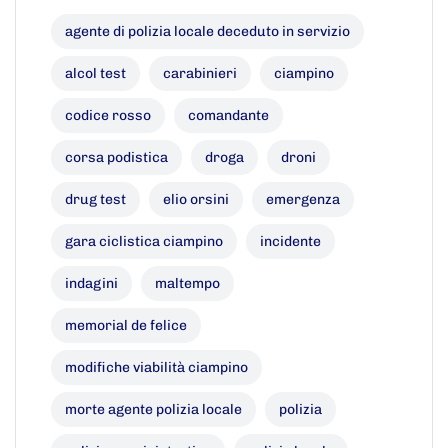
agente di polizia locale deceduto in servizio
alcol test
carabinieri
ciampino
codice rosso
comandante
corsa podistica
droga
droni
drug test
elio orsini
emergenza
gara ciclistica ciampino
incidente
indagini
maltempo
memorial de felice
modifiche viabilità ciampino
morte agente polizia locale
polizia