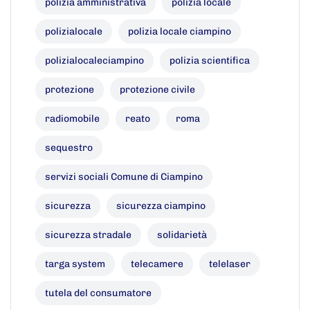
polizia amministrativa
polizia locale
polizialocale
polizia locale ciampino
polizialocaleciampino
polizia scientifica
protezione
protezione civile
radiomobile
reato
roma
sequestro
servizi sociali Comune di Ciampino
sicurezza
sicurezza ciampino
sicurezza stradale
solidarietà
targa system
telecamere
telelaser
tutela del consumatore