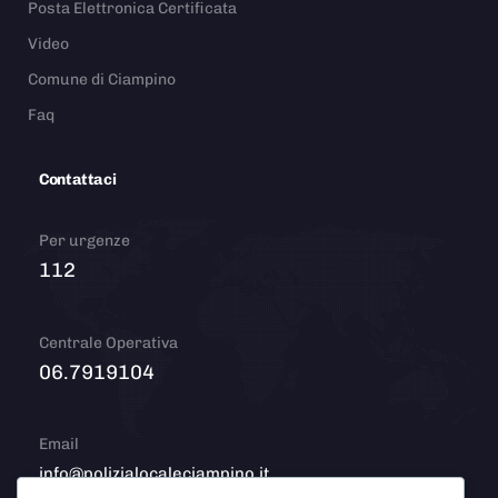
Posta Elettronica Certificata
Video
Comune di Ciampino
Faq
Contattaci
Per urgenze
112
Centrale Operativa
06.7919104
Email
info@polizialocaleciampino.it