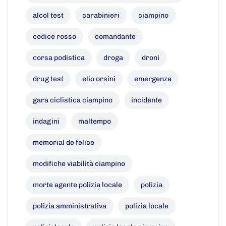
alcol test
carabinieri
ciampino
codice rosso
comandante
corsa podistica
droga
droni
drug test
elio orsini
emergenza
gara ciclistica ciampino
incidente
indagini
maltempo
memorial de felice
modifiche viabilità ciampino
morte agente polizia locale
polizia
polizia amministrativa
polizia locale