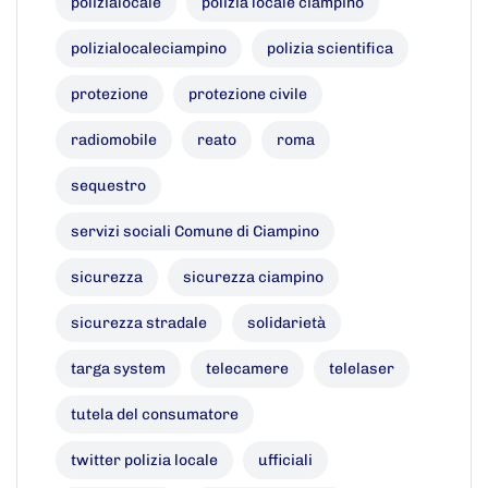
polizialocale
polizia locale ciampino
polizialocaleciampino
polizia scientifica
protezione
protezione civile
radiomobile
reato
roma
sequestro
servizi sociali Comune di Ciampino
sicurezza
sicurezza ciampino
sicurezza stradale
solidarietà
targa system
telecamere
telelaser
tutela del consumatore
twitter polizia locale
ufficiali