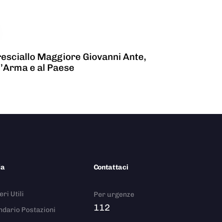
resciallo Maggiore Giovanni Ante,
l’Arma e al Paese
ia
Contattaci
ri Utili
Per urgenze
112
ndario Postazioni