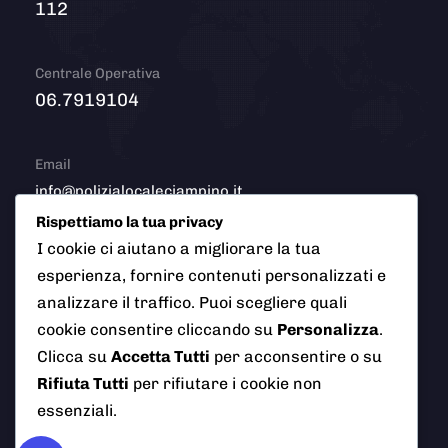
112
Centrale Operativa
06.7919104
Email
info@polizialocaleciampino.it
Rispettiamo la tua privacy
I cookie ci aiutano a migliorare la tua
esperienza, fornire contenuti personalizzati e
© 2026 Polizia Locale del Comune di Ciampino (Roma). Tutti
analizzare il traffico. Puoi scegliere quali
i diritti riservati
cookie consentire cliccando su
Personalizza
.
Clicca su
Accetta Tutti
per acconsentire o su
Rifiuta Tutti
per rifiutare i cookie non
essenziali.
AI Info
Privacy Policy
Note Legali