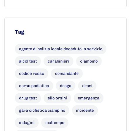
Tag
agente di polizia locale deceduto in servizio
alcol test
carabinieri
ciampino
codice rosso
comandante
corsa podistica
droga
droni
drug test
elio orsini
emergenza
gara ciclistica ciampino
incidente
indagini
maltempo