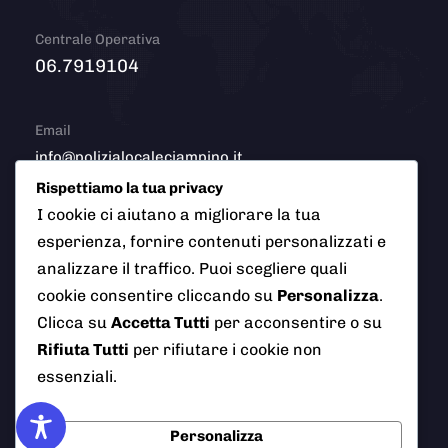
Centrale Operativa
06.7919104
Email
info@polizialocaleciampino.it
Rispettiamo la tua privacy
I cookie ci aiutano a migliorare la tua
esperienza, fornire contenuti personalizzati e
© 2026 Polizia Locale del Comune di Ciampino (Roma). Tutti
analizzare il traffico. Puoi scegliere quali
i diritti riservati
cookie consentire cliccando su
Personalizza
.
Clicca su
Accetta Tutti
per acconsentire o su
Rifiuta Tutti
per rifiutare i cookie non
essenziali.
AI Info
Privacy Policy
Note Legali
Cookie Policy
Credits
Personalizza