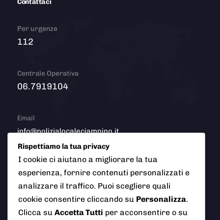
Contattaci
Per urgenze
112
Centrale Operativa
06.7919104
Email
info@polizialocaleciampino.it
Rispettiamo la tua privacy
I cookie ci aiutano a migliorare la tua
esperienza, fornire contenuti personalizzati e
© 2026 Polizia Locale del Comune di Ciampino (Roma). Tutti
analizzare il traffico. Puoi scegliere quali
i diritti riservati
cookie consentire cliccando su
Personalizza
.
Clicca su
Accetta Tutti
per acconsentire o su