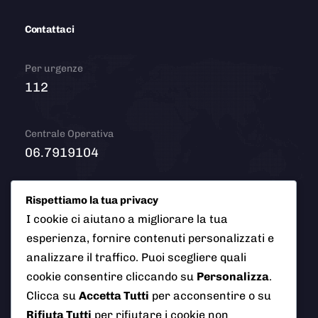
Contattaci
Per urgenze
112
Centrale Operativa
06.7919104
Email
Rispettiamo la tua privacy
info@polizialocaleciampino.it
I cookie ci aiutano a migliorare la tua
esperienza, fornire contenuti personalizzati e
analizzare il traffico. Puoi scegliere quali
cookie consentire cliccando su
Personalizza
.
© 2026 Polizia Locale del Comune di Ciampino (Roma). Tutti
Clicca su
Accetta Tutti
per acconsentire o su
i diritti riservati
Rifiuta Tutti
per rifiutare i cookie non