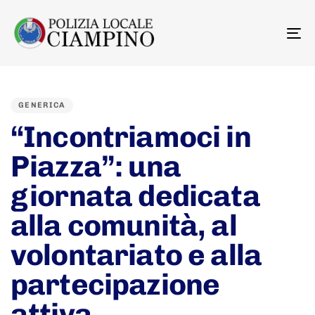
To
na
PUBLISHED
IN:
GENERICA
“Incontriamoci in
Piazza”: una
giornata dedicata
alla comunità, al
volontariato e alla
partecipazione
attiva