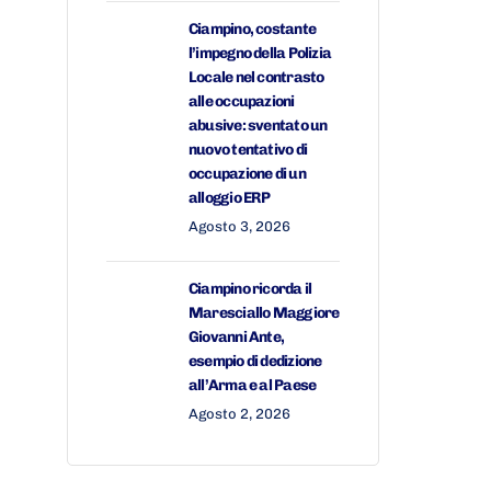
Ciampino, costante
l’impegno della Polizia
Locale nel contrasto
alle occupazioni
abusive: sventato un
nuovo tentativo di
occupazione di un
alloggio ERP
Agosto 3, 2026
Ciampino ricorda il
Maresciallo Maggiore
Giovanni Ante,
esempio di dedizione
all’Arma e al Paese
Agosto 2, 2026