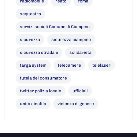
radiomobile
reato
roma
sequestro
servizi sociali Comune di Ciampino
sicurezza
sicurezza ciampino
sicurezza stradale
solidarietà
targa system
telecamere
telelaser
tutela del consumatore
twitter polizia locale
ufficiali
unità cinofila
violenza di genere