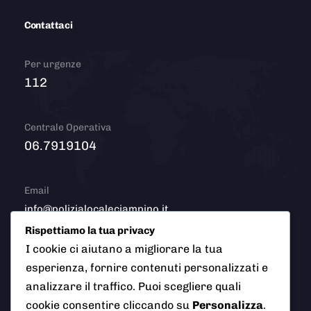
Contattaci
Per urgenze
112
Centrale Operativa
06.7919104
Email
info@polizialocaleciampino.it
Rispettiamo la tua privacy
I cookie ci aiutano a migliorare la tua
esperienza, fornire contenuti personalizzati e
© 2026 Polizia Locale del Comune di Ciampino (Roma). Tutti
analizzare il traffico. Puoi scegliere quali
i diritti riservati
cookie consentire cliccando su
Personalizza
.