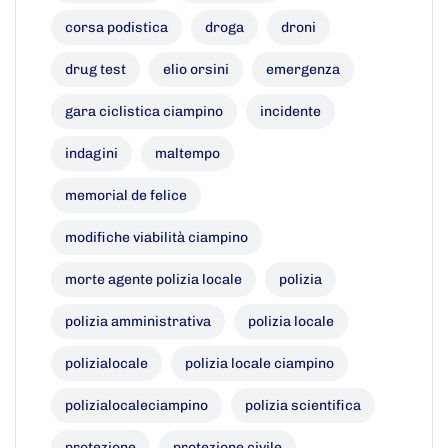
corsa podistica
droga
droni
drug test
elio orsini
emergenza
gara ciclistica ciampino
incidente
indagini
maltempo
memorial de felice
modifiche viabilità ciampino
morte agente polizia locale
polizia
polizia amministrativa
polizia locale
polizialocale
polizia locale ciampino
polizialocaleciampino
polizia scientifica
protezione
protezione civile