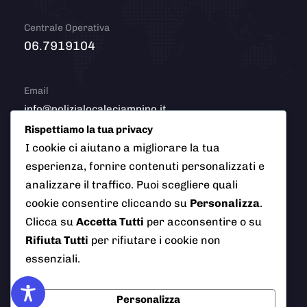
Centrale Operativa
06.7919104
Email
info@polizialocaleciampino.it
Rispettiamo la tua privacy
I cookie ci aiutano a migliorare la tua
esperienza, fornire contenuti personalizzati e
© 2026 Polizia Locale del Comune di Ciampino (Roma). Tutti
analizzare il traffico. Puoi scegliere quali
i diritti riservati
cookie consentire cliccando su
Personalizza
.
Clicca su
Accetta Tutti
per acconsentire o su
Rifiuta Tutti
per rifiutare i cookie non
essenziali.
AI Info
Privacy Policy
Note Legali
Cookie Policy
Credits
Personalizza