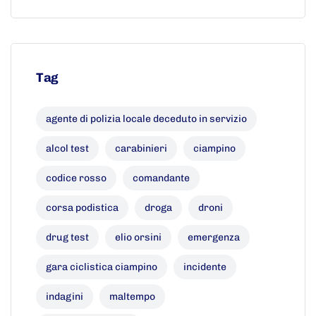
Tag
agente di polizia locale deceduto in servizio
alcol test
carabinieri
ciampino
codice rosso
comandante
corsa podistica
droga
droni
drug test
elio orsini
emergenza
gara ciclistica ciampino
incidente
indagini
maltempo