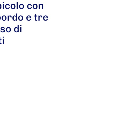
icolo con
bordo e tre
so di
i