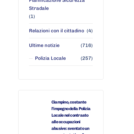
Pianificazione Sicurezza
Stradale
(1)
Relazioni con il cittadino
(4)
Ultime notizie
(716)
Polizia Locale
(257)
Ciampino, costante
l’impegno della Polizia
Locale nel contrasto
alle occupazioni
abusive: sventato un