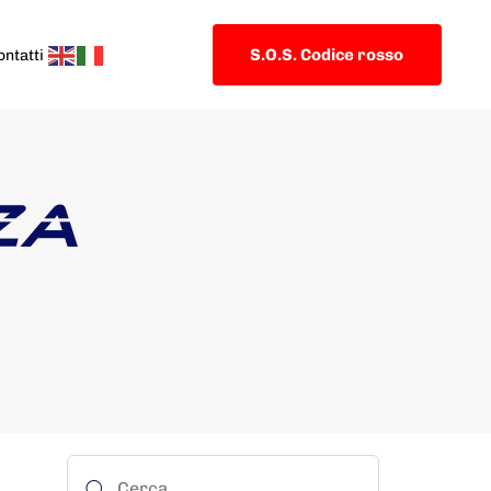
S.O.S. Codice rosso
ontatti
ZA