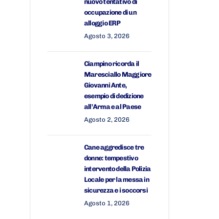
nuovo tentativo di
occupazione di un
alloggio ERP
Agosto 3, 2026
Ciampino ricorda il
Maresciallo Maggiore
Giovanni Ante,
esempio di dedizione
all’Arma e al Paese
Agosto 2, 2026
Cane aggredisce tre
donne: tempestivo
intervento della Polizia
Locale per la messa in
sicurezza e i soccorsi
Agosto 1, 2026