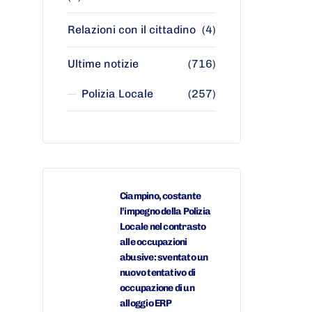
Relazioni con il cittadino
(4)
Ultime notizie
(716)
Polizia Locale
(257)
Ciampino, costante
l’impegno della Polizia
Locale nel contrasto
alle occupazioni
abusive: sventato un
nuovo tentativo di
occupazione di un
alloggio ERP