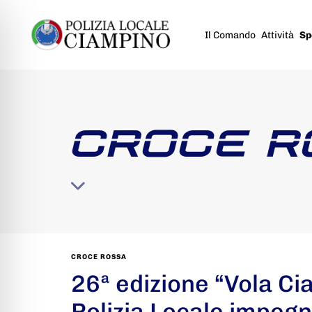
Il Comando
Attività
Sp
CROCE R
CROCE ROSSA
26ª edizione “Vola Ci
Polizia Locale impegn