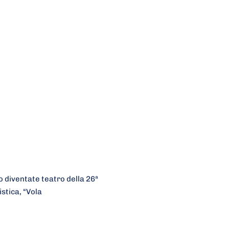
o diventate teatro della 26ª
stica, “Vola