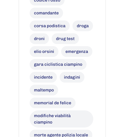
codice rosso
comandante
corsa podistica
droga
droni
drug test
elio orsini
emergenza
gara ciclistica ciampino
incidente
indagini
maltempo
memorial de felice
modifiche viabilità
ciampino
morte agente polizia locale