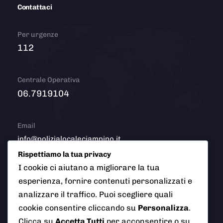
Contattaci
Per urgenze
112
Centrale Operativa
06.7919104
Email
info@polizialocaleciampino.it
Rispettiamo la tua privacy
I cookie ci aiutano a migliorare la tua
esperienza, fornire contenuti personalizzati e
© 2026 Polizia Locale del Comune di Ciampino (Roma). Tutti
analizzare il traffico. Puoi scegliere quali
i diritti riservati
cookie consentire cliccando su
Personalizza
.
Clicca su
Accetta Tutti
per acconsentire o su