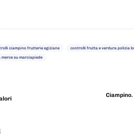
rolli ciampino frutterie egiziane
controlli frutta e verdura polizia l
a merce su marciapiede
Ciampino. 
alori
i