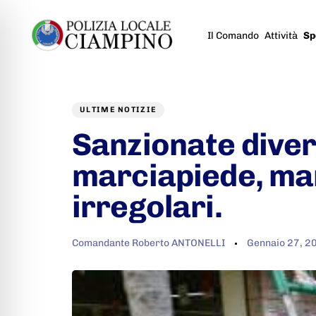
Il Comando
Attività
Sp
Author
Published
PUBLISHED
on:
IN:
ULTIME NOTIZIE
Sanzionate diver
marciapiede, man
irregolari.
Comandante Roberto ANTONELLI
Gennaio 27, 2