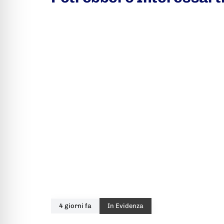
4 giorni fa
In Evidenza