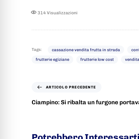
314
Visualizzazioni
Tags:
cassazione vendita frutta in strada
cont
frutterie egiziane
frutterie low cost
vendit
ARTICOLO PRECEDENTE
Ciampino: Si ribalta un furgone portav
Potrebbero Interessart