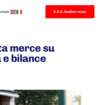
S.O.S. Codice rosso
ontatti
ita merce su
 e bilance