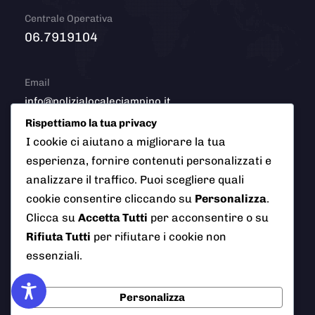
Centrale Operativa
06.7919104
Email
info@polizialocaleciampino.it
Rispettiamo la tua privacy
I cookie ci aiutano a migliorare la tua
esperienza, fornire contenuti personalizzati e
© 2026 Polizia Locale del Comune di Ciampino (Roma). Tutti
analizzare il traffico. Puoi scegliere quali
i diritti riservati
cookie consentire cliccando su
Personalizza
.
Clicca su
Accetta Tutti
per acconsentire o su
Rifiuta Tutti
per rifiutare i cookie non
essenziali.
AI Info
Privacy Policy
Note Legali
Cookie Policy
Credits
Personalizza