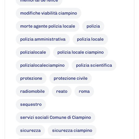
memorial de felice
modifiche viabilità ciampino
morte agente polizia locale
polizia
polizia amministrativa
polizia locale
polizialocale
polizia locale ciampino
polizialocaleciampino
polizia scientifica
protezione
protezione civile
radiomobile
reato
roma
sequestro
servizi sociali Comune di Ciampino
sicurezza
sicurezza ciampino