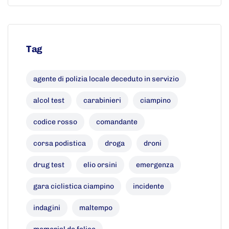
Tag
agente di polizia locale deceduto in servizio
alcol test
carabinieri
ciampino
codice rosso
comandante
corsa podistica
droga
droni
drug test
elio orsini
emergenza
gara ciclistica ciampino
incidente
indagini
maltempo