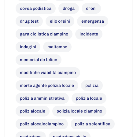
corsa podistica
droga
droni
drug test
elio orsini
emergenza
gara ciclistica ciampino
incidente
indagini
maltempo
memorial de felice
modifiche viabilità ciampino
morte agente polizia locale
polizia
polizia amministrativa
polizia locale
polizialocale
polizia locale ciampino
polizialocaleciampino
polizia scientifica
protezione
protezione civile