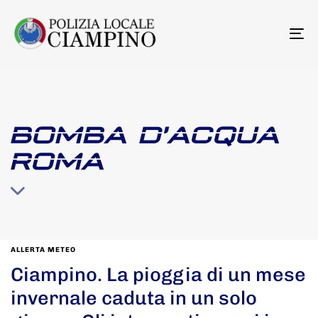
To
na
BOMBA D’ACQUA
ROMA
ALLERTA METEO
Ciampino. La pioggia di un mese
invernale caduta in un solo