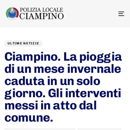
To
na
Author
Published
PUBLISHED
on:
IN:
ULTIME NOTIZIE
Ciampino. La pioggia
di un mese invernale
caduta in un solo
giorno. Gli interventi
messi in atto dal
comune.