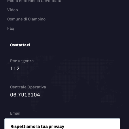
Posta Elettronica Certificata
Video
Comune di Ciampino
Faq
Contattaci
Per urgenze
112
Centrale Operativa
06.7919104
Email
info@polizialocaleciampino.it
Rispettiamo la tua privacy