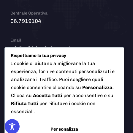
Centrale Operativa
06.7919104
Email
info@polizialocaleciampino.it
Rispettiamo la tua privacy
I cookie ci aiutano a migliorare la tua
esperienza, fornire contenuti personalizzati e
© 2026 Polizia Locale del Comune di Ciampino (Roma). Tutti
analizzare il traffico. Puoi scegliere quali
i diritti riservati
cookie consentire cliccando su
Personalizza
.
Clicca su
Accetta Tutti
per acconsentire o su
Rifiuta Tutti
per rifiutare i cookie non
essenziali.
AI Info
Privacy Policy
Note Legali
Cookie Policy
Credits
Personalizza