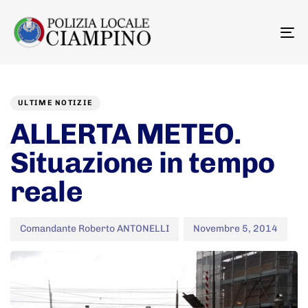
To
na
Author
Published
PUBLISHED
on:
IN:
ULTIME NOTIZIE
ALLERTA METEO.
Situazione in tempo
reale
Comandante Roberto ANTONELLI
Novembre 5, 2014