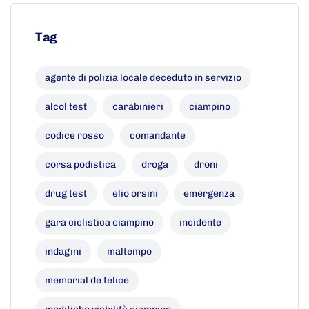
Tag
agente di polizia locale deceduto in servizio
alcol test
carabinieri
ciampino
codice rosso
comandante
corsa podistica
droga
droni
drug test
elio orsini
emergenza
gara ciclistica ciampino
incidente
indagini
maltempo
memorial de felice