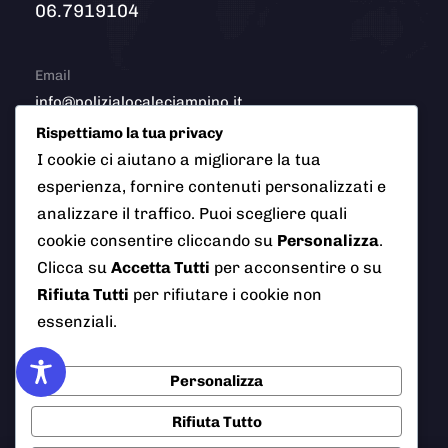
06.7919104
Email
info@polizialocaleciampino.it
Rispettiamo la tua privacy
I cookie ci aiutano a migliorare la tua
esperienza, fornire contenuti personalizzati e
© 2026 Polizia Locale del Comune di Ciampino (Roma). Tutti
analizzare il traffico. Puoi scegliere quali
i diritti riservati
cookie consentire cliccando su
Personalizza
.
Clicca su
Accetta Tutti
per acconsentire o su
Rifiuta Tutti
per rifiutare i cookie non
AI Info
Privacy Policy
Note Legali
essenziali.
Cookie Policy
Credits
Personalizza
Rifiuta Tutto