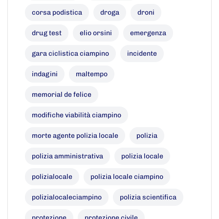
corsa podistica
droga
droni
drug test
elio orsini
emergenza
gara ciclistica ciampino
incidente
indagini
maltempo
memorial de felice
modifiche viabilità ciampino
morte agente polizia locale
polizia
polizia amministrativa
polizia locale
polizialocale
polizia locale ciampino
polizialocaleciampino
polizia scientifica
protezione
protezione civile