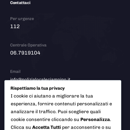
Contattaci
Per urgenze
112
Centrale Operativa
06.7919104
Email
info@polizialocaleciampino.it
Rispettiamo la tua privacy
I cookie ci aiutano a migliorare la tua
esperienza, fornire contenuti personalizzati e
© 2026 Polizia Locale del Comune di Ciampino (Roma). Tutti
analizzare il traffico. Puoi scegliere quali
i diritti riservati
cookie consentire cliccando su
Personalizza
.
Clicca su
Accetta Tutti
per acconsentire o su