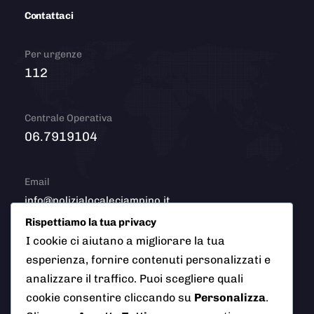
Contattaci
Per urgenze
112
Centrale Operativa
06.7919104
Email
info@polizialocaleciampino.it
Rispettiamo la tua privacy
I cookie ci aiutano a migliorare la tua
esperienza, fornire contenuti personalizzati e
© 2026 Polizia Locale del Comune di Ciampino (Roma). Tutti
analizzare il traffico. Puoi scegliere quali
i diritti riservati
cookie consentire cliccando su
Personalizza
.