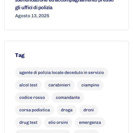
gli uffici di polizia
Agosto 13, 2025
Tag
agente di polizia locale deceduto in servizio
alcol test
carabinieri
ciampino
codice rosso
comandante
corsa podistica
droga
droni
drug test
elio orsini
emergenza