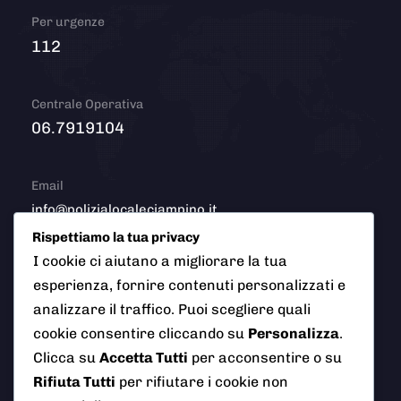
Per urgenze
112
Centrale Operativa
06.7919104
Email
info@polizialocaleciampino.it
Rispettiamo la tua privacy
I cookie ci aiutano a migliorare la tua
esperienza, fornire contenuti personalizzati e
© 2026 Polizia Locale del Comune di Ciampino (Roma). Tutti
analizzare il traffico. Puoi scegliere quali
i diritti riservati
cookie consentire cliccando su
Personalizza
.
Clicca su
Accetta Tutti
per acconsentire o su
Rifiuta Tutti
per rifiutare i cookie non