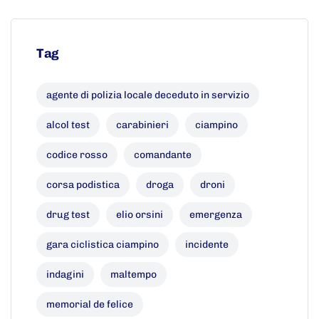
Tag
agente di polizia locale deceduto in servizio
alcol test
carabinieri
ciampino
codice rosso
comandante
corsa podistica
droga
droni
drug test
elio orsini
emergenza
gara ciclistica ciampino
incidente
indagini
maltempo
memorial de felice