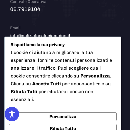
Centrale Operativa
06.7919104
Email
info@polizialocaleciampino.it
Rispettiamo la tua privacy
I cookie ci aiutano a migliorare la tua
esperienza, fornire contenuti personalizzati e
© 2026 Polizia Locale del Comune di Ciampino (Roma). Tutti
analizzare il traffico. Puoi scegliere quali
i diritti riservati
cookie consentire cliccando su
Personalizza
.
Clicca su
Accetta Tutti
per acconsentire o su
Rifiuta Tutti
per rifiutare i cookie non
AI Info
Privacy Policy
Note Legali
essenziali.
Cookie Policy
Credits
Personalizza
Rifiuta Tutto