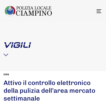
To
na
VIGILI
CDS
Attivo il controllo elettronico
della pulizia dell’area mercato
settimanale