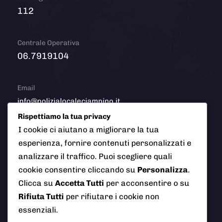
112
Centrale Operativa
06.7919104
Email
info@polizialocaleciampino.it
Rispettiamo la tua privacy
I cookie ci aiutano a migliorare la tua
esperienza, fornire contenuti personalizzati e
© 2026 Polizia Locale del Comune di Ciampino (Roma). Tutti
analizzare il traffico. Puoi scegliere quali
i diritti riservati
cookie consentire cliccando su
Personalizza
.
Clicca su
Accetta Tutti
per acconsentire o su
Rifiuta Tutti
per rifiutare i cookie non
essenziali.
AI Info
Privacy Policy
Note Legali