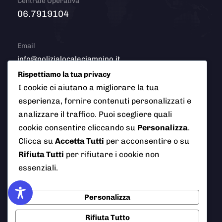
Centrale Operativa
06.7919104
Email
info@polizialocaleciampino.it
Rispettiamo la tua privacy
I cookie ci aiutano a migliorare la tua
esperienza, fornire contenuti personalizzati e
© 2026 Polizia Locale del Comune di Ciampino (Roma). Tutti
analizzare il traffico. Puoi scegliere quali
i diritti riservati
cookie consentire cliccando su
Personalizza
.
Clicca su
Accetta Tutti
per acconsentire o su
Rifiuta Tutti
per rifiutare i cookie non
AI Info
Privacy Policy
Note Legali
essenziali.
Cookie Policy
Credits
Personalizza
Rifiuta Tutto