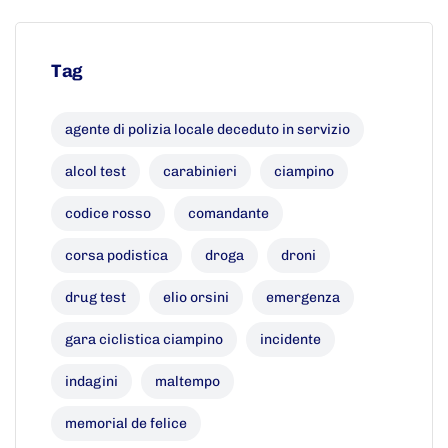
Tag
agente di polizia locale deceduto in servizio
alcol test
carabinieri
ciampino
codice rosso
comandante
corsa podistica
droga
droni
drug test
elio orsini
emergenza
gara ciclistica ciampino
incidente
indagini
maltempo
memorial de felice