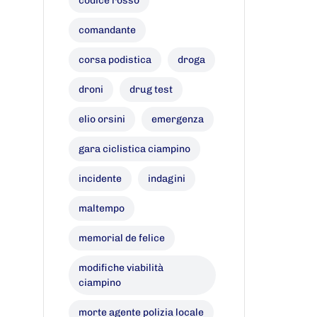
codice rosso
comandante
corsa podistica
droga
droni
drug test
elio orsini
emergenza
gara ciclistica ciampino
incidente
indagini
maltempo
memorial de felice
modifiche viabilità
ciampino
morte agente polizia locale