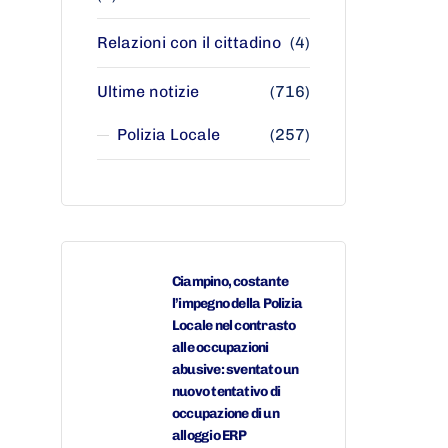
Relazioni con il cittadino
(4)
Ultime notizie
(716)
Polizia Locale
(257)
Ciampino, costante
l’impegno della Polizia
Locale nel contrasto
alle occupazioni
abusive: sventato un
nuovo tentativo di
occupazione di un
alloggio ERP