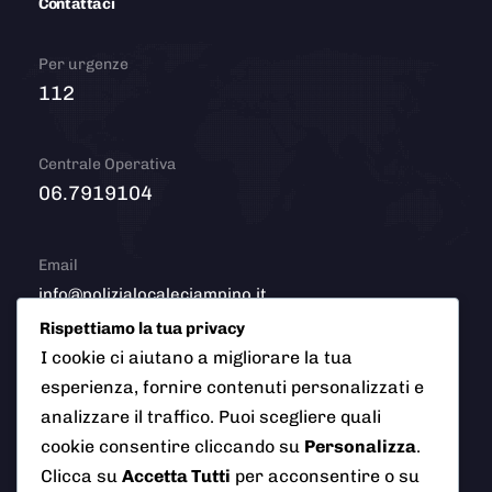
Contattaci
Per urgenze
112
Centrale Operativa
06.7919104
Email
info@polizialocaleciampino.it
Rispettiamo la tua privacy
I cookie ci aiutano a migliorare la tua
esperienza, fornire contenuti personalizzati e
© 2026 Polizia Locale del Comune di Ciampino (Roma). Tutti
analizzare il traffico. Puoi scegliere quali
i diritti riservati
cookie consentire cliccando su
Personalizza
.
Clicca su
Accetta Tutti
per acconsentire o su