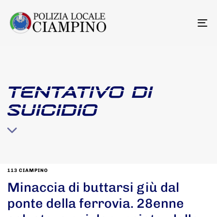
To
na
TENTATIVO DI
SUICIDIO
113 CIAMPINO
Minaccia di buttarsi giù dal
ponte della ferrovia. 28enne