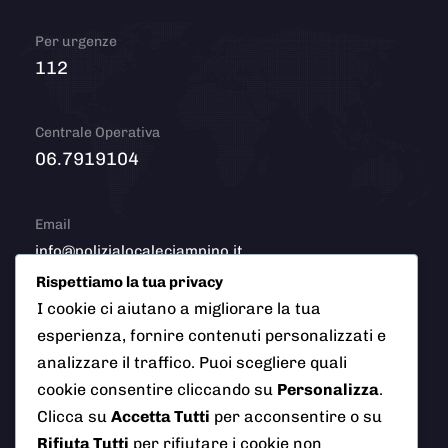
Per urgenze
112
Centrale Operativa
06.7919104
Email
info@polizialocaleciampino.it
Rispettiamo la tua privacy
I cookie ci aiutano a migliorare la tua
esperienza, fornire contenuti personalizzati e
© 2026 Polizia Locale del Comune di Ciampino (Roma). Tutti
analizzare il traffico. Puoi scegliere quali
i diritti riservati
cookie consentire cliccando su
Personalizza
.
Clicca su
Accetta Tutti
per acconsentire o su
Rifiuta Tutti
per rifiutare i cookie non