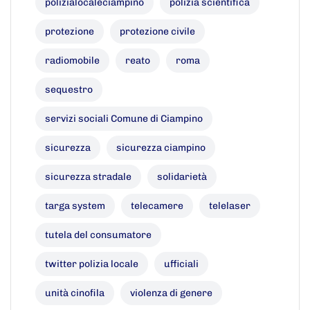
polizialocaleciampino
polizia scientifica
protezione
protezione civile
radiomobile
reato
roma
sequestro
servizi sociali Comune di Ciampino
sicurezza
sicurezza ciampino
sicurezza stradale
solidarietà
targa system
telecamere
telelaser
tutela del consumatore
twitter polizia locale
ufficiali
unità cinofila
violenza di genere