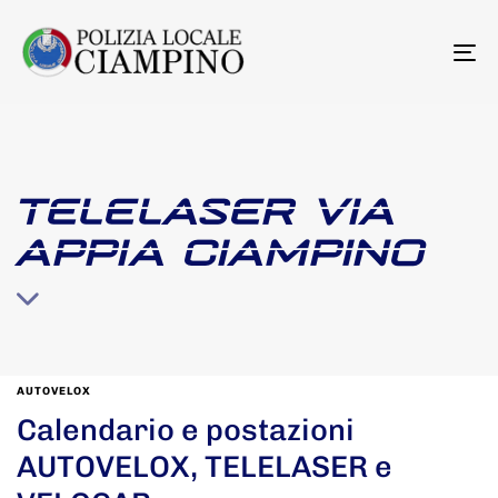
To
na
TELELASER VIA
APPIA CIAMPINO
AUTOVELOX
Calendario e postazioni
AUTOVELOX, TELELASER e