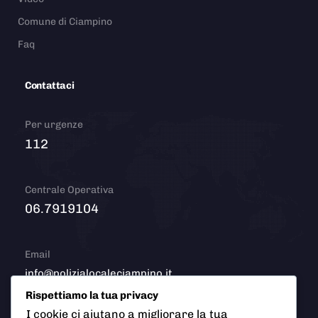
Comune di Ciampino
Faq
Contattaci
Per urgenze
112
Centrale Operativa
06.7919104
Email
info@polizialocaleciampino.it
Rispettiamo la tua privacy
I cookie ci aiutano a migliorare la tua