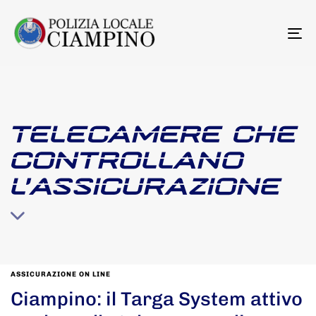
To
na
TELECAMERE CHE
CONTROLLANO
L’ASSICURAZIONE
ASSICURAZIONE ON LINE
Ciampino: il Targa System attivo