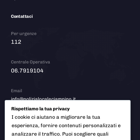
Contattaci
Per urgenze
112
Centrale Operativa
06.7919104
Email
info@polizialocaleciampino.it
Rispettiamo la tua privacy
I cookie ci aiutano a migliorare la tua
esperienza, fornire contenuti personalizzati e
© 2026 Polizia Locale del Comune di Ciampino (Roma). Tutti
analizzare il traffico. Puoi scegliere quali
i diritti riservati