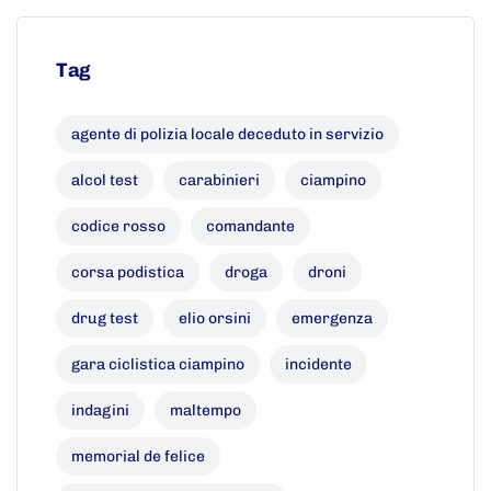
Tag
agente di polizia locale deceduto in servizio
alcol test
carabinieri
ciampino
codice rosso
comandante
corsa podistica
droga
droni
drug test
elio orsini
emergenza
gara ciclistica ciampino
incidente
indagini
maltempo
memorial de felice