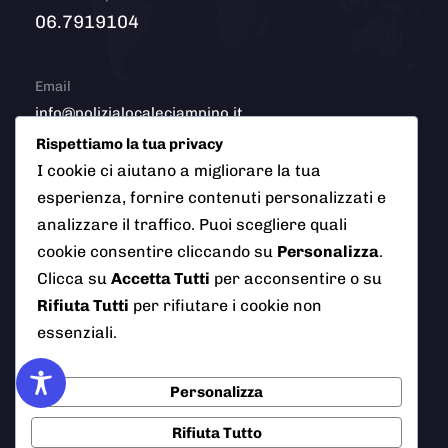
06.7919104
Email
info@polizialocaleciampino.it
Rispettiamo la tua privacy
I cookie ci aiutano a migliorare la tua
esperienza, fornire contenuti personalizzati e
© 2026 Polizia Locale del Comune di Ciampino (Roma). Tutti
analizzare il traffico. Puoi scegliere quali
i diritti riservati
cookie consentire cliccando su
Personalizza
.
Clicca su
Accetta Tutti
per acconsentire o su
Rifiuta Tutti
per rifiutare i cookie non
AI Info
Privacy Policy
Note Legali
essenziali.
Cookie Policy
Credits
Personalizza
Rifiuta Tutto