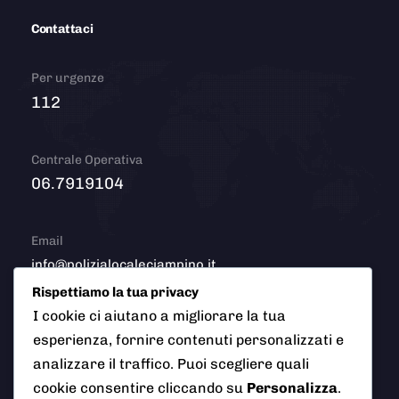
Contattaci
Per urgenze
112
Centrale Operativa
06.7919104
Email
info@polizialocaleciampino.it
Rispettiamo la tua privacy
I cookie ci aiutano a migliorare la tua
esperienza, fornire contenuti personalizzati e
© 2026 Polizia Locale del Comune di Ciampino (Roma). Tutti
analizzare il traffico. Puoi scegliere quali
i diritti riservati
cookie consentire cliccando su
Personalizza
.