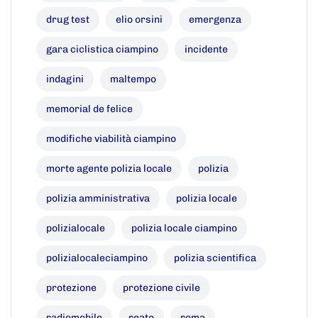
drug test
elio orsini
emergenza
gara ciclistica ciampino
incidente
indagini
maltempo
memorial de felice
modifiche viabilità ciampino
morte agente polizia locale
polizia
polizia amministrativa
polizia locale
polizialocale
polizia locale ciampino
polizialocaleciampino
polizia scientifica
protezione
protezione civile
radiomobile
reato
roma