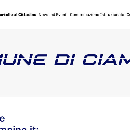
ortello al Cittadino
News ed Eventi
Comunicazione Istituzionale
C
UNE DI CIA
 e
mpino.it: