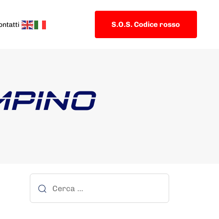
S.O.S. Codice rosso
ontatti
MPINO