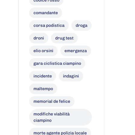
codice rosso
comandante
corsa podistica
droga
droni
drug test
elio orsini
emergenza
gara ciclistica ciampino
incidente
indagini
maltempo
memorial de felice
modifiche viabilità
ciampino
morte agente polizia locale