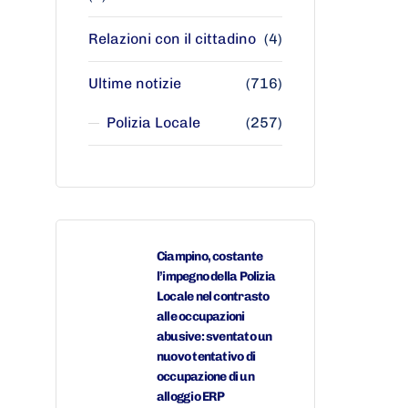
Relazioni con il cittadino
(4)
Ultime notizie
(716)
Polizia Locale
(257)
Ciampino, costante
l’impegno della Polizia
Locale nel contrasto
alle occupazioni
abusive: sventato un
nuovo tentativo di
occupazione di un
alloggio ERP