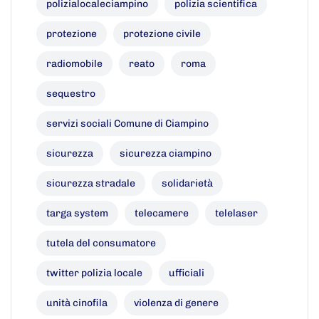
polizialocaleciampino
polizia scientifica
protezione
protezione civile
radiomobile
reato
roma
sequestro
servizi sociali Comune di Ciampino
sicurezza
sicurezza ciampino
sicurezza stradale
solidarietà
targa system
telecamere
telelaser
tutela del consumatore
twitter polizia locale
ufficiali
unità cinofila
violenza di genere