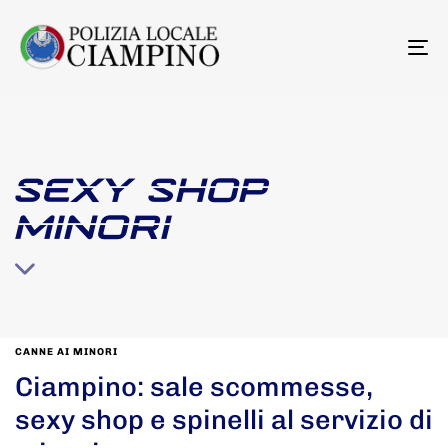
To
na
SEXY SHOP
MINORI
CANNE AI MINORI
Ciampino: sale scommesse,
sexy shop e spinelli al servizio di