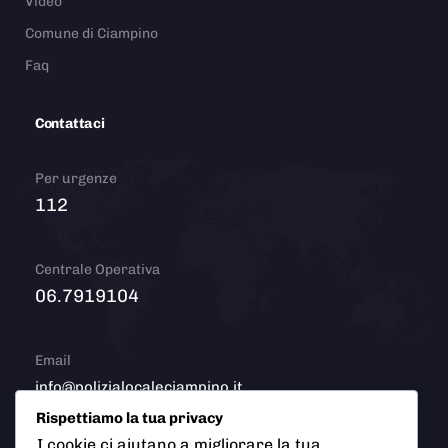
Video
Comune di Ciampino
Faq
Contattaci
Per urgenze
112
Centrale Operativa
06.7919104
Email
info@polizialocaleciampino.it
Rispettiamo la tua privacy
I cookie ci aiutano a migliorare la tua