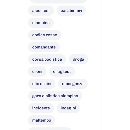
alcol test
carabinieri
ciampino
codice rosso
comandante
corsa podistica
droga
droni
drug test
elio orsini
emergenza
gara ciclistica ciampino
incidente
indagini
maltempo