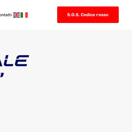
S.O.S. Codice rosso
ontatti
ALE
”