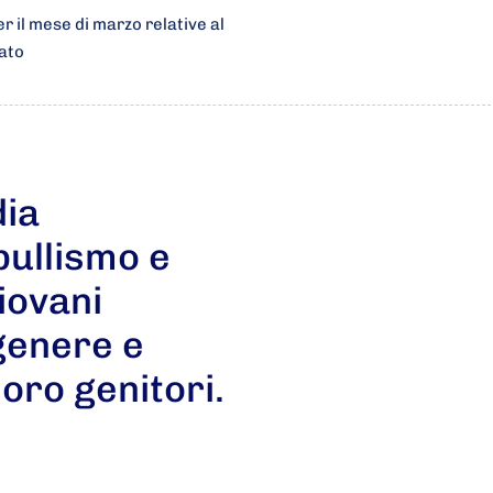
 il mese di marzo relative al
bato
ia
bullismo e
iovani
 genere e
oro genitori.