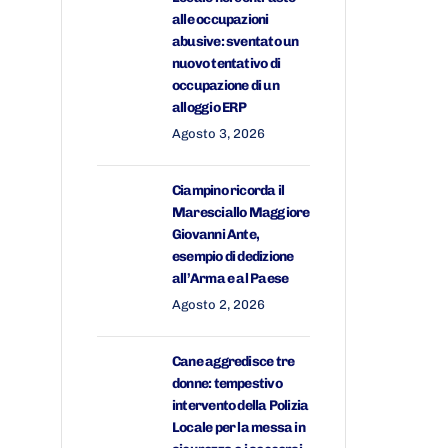
alle occupazioni
abusive: sventato un
nuovo tentativo di
occupazione di un
alloggio ERP
Agosto 3, 2026
Ciampino ricorda il
Maresciallo Maggiore
Giovanni Ante,
esempio di dedizione
all’Arma e al Paese
Agosto 2, 2026
Cane aggredisce tre
donne: tempestivo
intervento della Polizia
Locale per la messa in