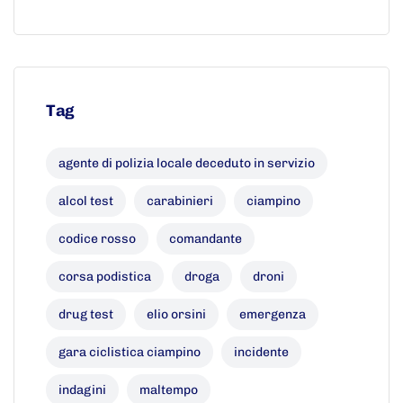
Tag
agente di polizia locale deceduto in servizio
alcol test
carabinieri
ciampino
codice rosso
comandante
corsa podistica
droga
droni
drug test
elio orsini
emergenza
gara ciclistica ciampino
incidente
indagini
maltempo