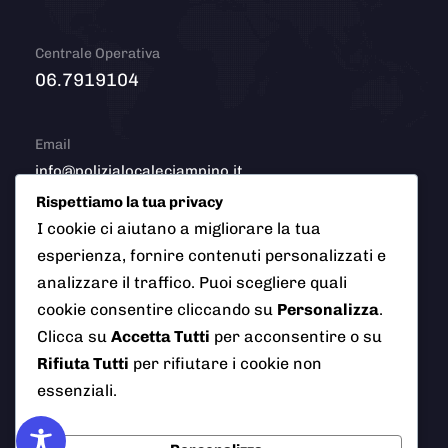
Centrale Operativa
06.7919104
Email
info@polizialocaleciampino.it
Rispettiamo la tua privacy
I cookie ci aiutano a migliorare la tua
esperienza, fornire contenuti personalizzati e
© 2026 Polizia Locale del Comune di Ciampino (Roma). Tutti
analizzare il traffico. Puoi scegliere quali
i diritti riservati
cookie consentire cliccando su
Personalizza
.
Clicca su
Accetta Tutti
per acconsentire o su
Rifiuta Tutti
per rifiutare i cookie non
essenziali.
AI Info
Privacy Policy
Note Legali
Cookie Policy
Credits